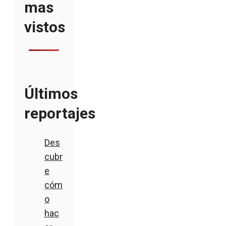
mas
vistos
Últimos
reportajes
Des
cubr
e
cóm
o
hac