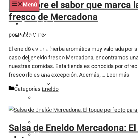
Descubre el sabor que marca l
Menú
fresco de Mercadona
Especialidades
por
Pablo Cirre
Deporte
Pilates
El eneldo es una hierba aromática muy valorada por s
caso del eneldo fresco Mercadona, encontramos una 
Bicicleta y ciclismo
nuestras comidas. Esta tienda es conocida por ofrecer
Crossfit
fresco no es una excepción. Además, …
Leer más
Nutrición
Categorías
Eneldo
Dieta
Sin azucar
Calorías
Salsa de Eneldo Mercadona: El
Vitaminas