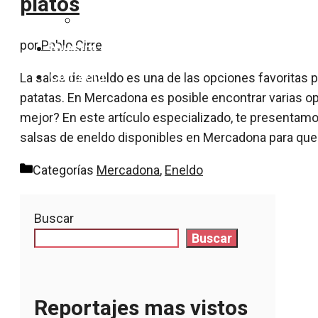
platos
Colesterol
por
Pablo Cirre
Nuestro equipo
Contacto
La salsa de eneldo es una de las opciones favoritas
patatas. En Mercadona es posible encontrar varias opc
mejor? En este artículo especializado, te presentamo
salsas de eneldo disponibles en Mercadona para qu
Categorías
Mercadona
,
Eneldo
Buscar
Buscar
Reportajes mas vistos