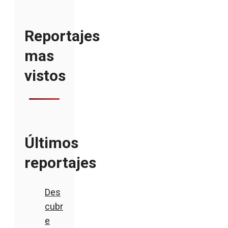
Reportajes
mas
vistos
Últimos
reportajes
Des
cubr
e