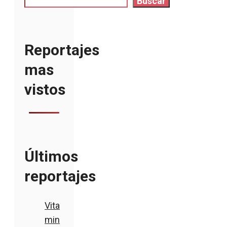
Buscar
Reportajes
mas
vistos
Últimos
reportajes
Vita
min