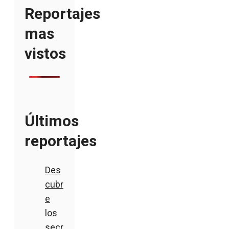
Reportajes
mas
vistos
Últimos
reportajes
Des
cubr
e
los
secr